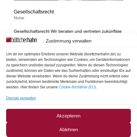
Gesellschaftsrecht
Notar
Gesellschaftsrecht Wir beraten und vertreten zukünftige
Gesellschafter bis zur Gründung einer Gesellschaft und
Zustimmung verwalten
Gesellschafter sowie Gesellschaftsorgane während der
Dauer einer Gesellschaft bis hin zur Auflösung. Unsere
Um dir ein optimales Erlebnis unserer Website (boettcherhahn.de) zu
notarielle Begleitung stellen wir sowohl...
bieten, verwenden wir Technologien wie Cookies, um Geräteinformationen
zu speichern und/oder darauf zuzugreifen. Wenn du diesen Technologien
zustimmst, können wir Daten wie das Surfverhalten oder eindeutige IDs auf
dieser Website verarbeiten. Wenn du deine Zustimmung nicht erteilst oder
Bundesgerichtshof bestätigt Verurteilung eines Mitglieds
zurückziehst, können bestimmte Merkmale und Funktionen beeinträchtigt
einer schiitischen Miliz wegen mehrerer Verbrechen im
werden. Hier finden Sie unsere
Cookie-Richtlinie (EU)
.
syrischen Bürgerkrieg
Dienste verwalten
Bundesgerichtshof spricht Thüringer Proberichterin vom
Vorwurf der Rechtsbeugung frei
Akzeptieren
Neuer Richter am Bundesgerichtshof
Richter am Bundesgerichtshof Dr. Günter im Ruhestand
Ablehnen