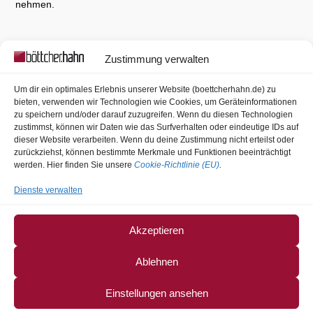
nehmen.
Zustimmung verwalten
BGH-Pressemitteilungen
Um dir ein optimales Erlebnis unserer Website (boettcherhahn.de) zu
Bundesgerichtshof bestätigt Verurteilung eines Mitglieds einer
bieten, verwenden wir Technologien wie Cookies, um Geräteinformationen
schiitischen Miliz wegen mehrerer Verbrechen im syrischen
zu speichern und/oder darauf zuzugreifen. Wenn du diesen Technologien
zustimmst, können wir Daten wie das Surfverhalten oder eindeutige IDs auf
Bürgerkrieg
6. August 2026
dieser Website verarbeiten. Wenn du deine Zustimmung nicht erteilst oder
Bundesgerichtshof spricht Thüringer Proberichterin vom
zurückziehst, können bestimmte Merkmale und Funktionen beeinträchtigt
Vorwurf der Rechtsbeugung frei
3. August 2026
werden. Hier finden Sie unsere
Cookie-Richtlinie (EU)
.
Neuer Richter am Bundesgerichtshof
3. August 2026
Dienste verwalten
Richter am Bundesgerichtshof Dr. Günter im Ruhestand
31. Juli
2026
Akzeptieren
Ablehnen
Einstellungen ansehen