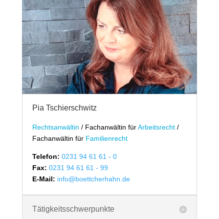
Pia Tschierschwitz
Rechtsanwältin
/
Fachanwältin für
Arbeitsrecht
/
Fachanwältin für
Familienrecht
Telefon:
0231 94 61 61 - 0
Fax:
0231 94 61 61 - 99
E-Mail:
info@boettcherhahn.de
Tätigkeitsschwerpunkte