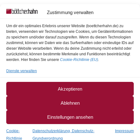
Oliver Hahn Der Anwalt ist im Rahmen der Gesetze
Zustimmung verwalten
ausschließlich den Interessen seines Mandanten
verpflichtet. Als Fachanwalt für Arbeits- und Erbrecht
Um dir ein optimales Erlebnis unserer Website (boettcherhahn.de) zu
berät und verritt Herr Rechtsanwalt Hahn seit Jahren vor
bieten, verwenden wir Technologien wie Cookies, um Geräteinformationen
zu speichern und/oder darauf zuzugreifen. Wenn du diesen Technologien
allem Familienunternehmen und Privatpersonen...
zustimmst, können wir Daten wie das Surfverhalten oder eindeutige IDs auf
dieser Website verarbeiten. Wenn du deine Zustimmung nicht erteilst oder
zurückziehst, können bestimmte Merkmale und Funktionen beeinträchtigt
Bundesgerichtshof bestätigt Beugehaft gegen Lina E.
werden. Hier finden Sie unsere
Cookie-Richtlinie (EU)
.
wegen unberechtigter Zeugnisverweigerung
Dienste verwalten
Bundesgerichtshof bestätigt Verurteilung eines Mitglieds
einer schiitischen Miliz wegen mehrerer Verbrechen im
Akzeptieren
syrischen Bürgerkrieg
Bundesgerichtshof spricht Thüringer Proberichterin vom
Ablehnen
Vorwurf der Rechtsbeugung frei
Neuer Richter am Bundesgerichtshof
Einstellungen ansehen
Richter am Bundesgerichtshof Dr. Günter im Ruhestand
Cookie-
Datenschutzerklärung, Datenschutz-
Impressum
Richtlinie
Grundverordnung