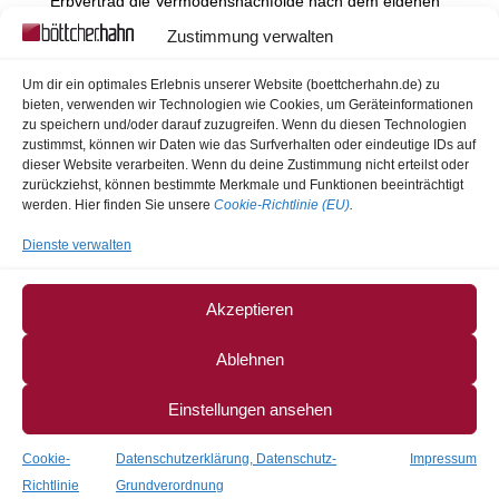
Erbvertrag die Vermögensnachfolge nach dem eigenen
Tod regelt, hat eine Vorsorgevollmacht die Aufgabe,
Zustimmung verwalten
Vorkehrungen für eine nicht vorhersehbare Veränderung
der eigenen Lebensumstände zu treffen, wenn die
Um dir ein optimales Erlebnis unserer Website (boettcherhahn.de) zu
Veränderung darin...
bieten, verwenden wir Technologien wie Cookies, um Geräteinformationen
zu speichern und/oder darauf zuzugreifen. Wenn du diesen Technologien
zustimmst, können wir Daten wie das Surfverhalten oder eindeutige IDs auf
dieser Website verarbeiten. Wenn du deine Zustimmung nicht erteilst oder
« Ältere Einträge
zurückziehst, können bestimmte Merkmale und Funktionen beeinträchtigt
Bundesgerichtshof bestätigt Beugehaft gegen Lina E.
werden. Hier finden Sie unsere
Cookie-Richtlinie (EU)
.
wegen unberechtigter Zeugnisverweigerung
Dienste verwalten
Bundesgerichtshof bestätigt Verurteilung eines Mitglieds
einer schiitischen Miliz wegen mehrerer Verbrechen im
Akzeptieren
syrischen Bürgerkrieg
Bundesgerichtshof spricht Thüringer Proberichterin vom
Ablehnen
Vorwurf der Rechtsbeugung frei
Neuer Richter am Bundesgerichtshof
Einstellungen ansehen
Richter am Bundesgerichtshof Dr. Günter im Ruhestand
Cookie-
Datenschutzerklärung, Datenschutz-
Impressum
Richtlinie
Grundverordnung