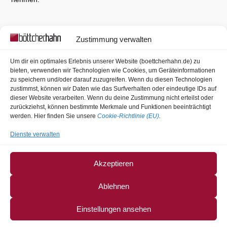
Zustimmung verwalten
BGH-Pressemitteilungen
Um dir ein optimales Erlebnis unserer Website (boettcherhahn.de) zu
Bundesgerichtshof bestätigt Verurteilung eines Mitglieds einer
bieten, verwenden wir Technologien wie Cookies, um Geräteinformationen
schiitischen Miliz wegen mehrerer Verbrechen im syrischen
zu speichern und/oder darauf zuzugreifen. Wenn du diesen Technologien
zustimmst, können wir Daten wie das Surfverhalten oder eindeutige IDs auf
Bürgerkrieg
6. August 2026
dieser Website verarbeiten. Wenn du deine Zustimmung nicht erteilst oder
Bundesgerichtshof spricht Thüringer Proberichterin vom
zurückziehst, können bestimmte Merkmale und Funktionen beeinträchtigt
Vorwurf der Rechtsbeugung frei
3. August 2026
werden. Hier finden Sie unsere
Cookie-Richtlinie (EU)
.
Neuer Richter am Bundesgerichtshof
3. August 2026
Dienste verwalten
Richter am Bundesgerichtshof Dr. Günter im Ruhestand
31. Juli
2026
Akzeptieren
Ablehnen
Einstellungen ansehen